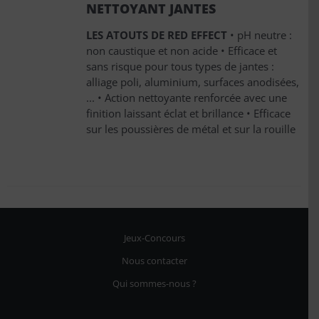
NETTOYANT JANTES
LES ATOUTS DE RED EFFECT
• pH neutre :
non caustique et non acide • Efficace et
sans risque pour tous types de jantes :
alliage poli, aluminium, surfaces anodisées,
... • Action nettoyante renforcée avec une
finition laissant éclat et brillance • Efficace
sur les poussières de métal et sur la rouille
Jeux-Concours
Nous contacter
5 avis
Qui sommes-nous ?