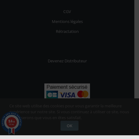
CGV
Mentions légales
Rétractation
Devenez Distributeur
Ce site web utilise des cookies pour vous garantir la meilleure
expérience sur notre site. Si vous continuez à utiliser ce site, nous
supposerons que vous en êtes satisfait.
9.4
/10
142 avis
OK
UNPASS
© 2021-2023 | Tous les droits réservés