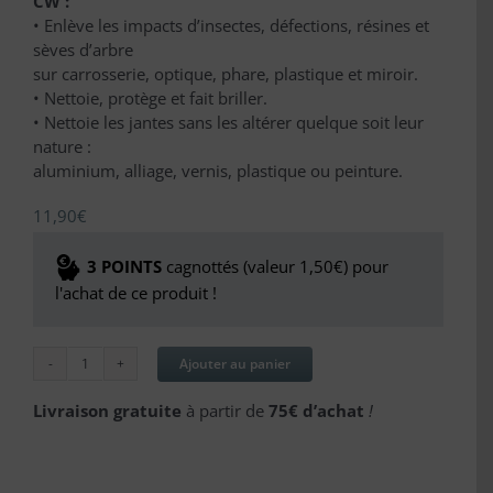
CW :
• Enlève les impacts d’insectes, défections, résines et
sèves d’arbre
sur carrosserie, optique, phare, plastique et miroir.
• Nettoie, protège et fait briller.
• Nettoie les jantes sans les altérer quelque soit leur
nature :
aluminium, alliage, vernis, plastique ou peinture.
11,90
€
3
POINTS
cagnottés (valeur
1,50
€
) pour
l'achat de ce produit !
Ajouter au panier
quantité
de
Livraison gratuite
à partir de
75€ d’achat
!
CW