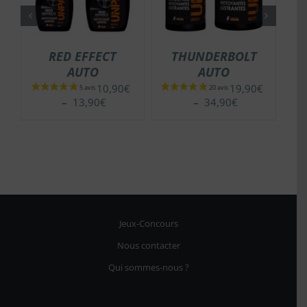
RED EFFECT
THUNDERBOLT
AUTO
AUTO
10,90
€
19,90
€
Plage
Plage
–
13,90
€
–
34,90
€
de
de
prix :
prix :
10,90€
19,90€
à
à
13,90€
34,90€
Jeux-Concours
Nous contacter
Qui sommes-nous ?