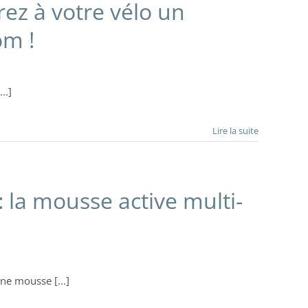
rez à votre vélo un
om !
..]
Lire la suite
 la mousse active multi-
ne mousse [...]