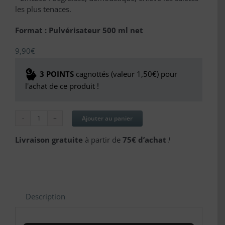
les plus tenaces.
Format : Pulvérisateur 500 ml net
9,90
€
3
POINTS
cagnottés (valeur
1,50
€
) pour
l'achat de ce produit !
Ajouter au panier
quantité
de
Livraison gratuite
à partir de
75€ d’achat
!
ADDICT
M
Description