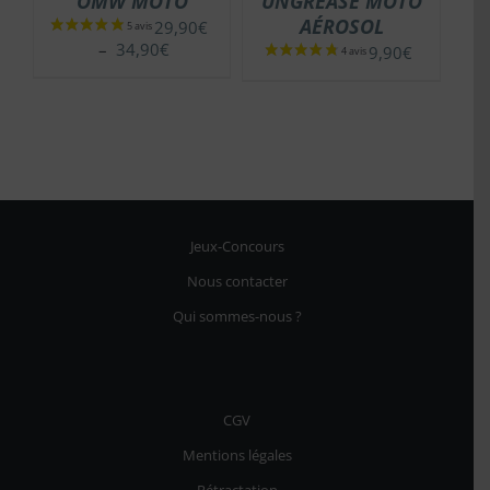
OMW MOTO
UNGREASE MOTO
AÉROSOL
29,90
€
Plage
–
34,90
€
€
9,90
€
de
prix :
29,90€
à
0€
34,90€
0€
Jeux-Concours
Nous contacter
Qui sommes-nous ?
CGV
Mentions légales