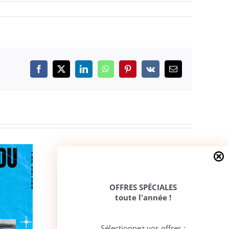
Facebook
X
LinkedIn
WhatsApp
Pinterest
Vk
Email
OFFRES SPÉCIALES
toute l'année !
Sélectionnez vos offres :