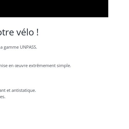
re vélo !
de la gamme UNPASS.
a mise en œuvre extrêmement simple.
nt et antistatique.
es.