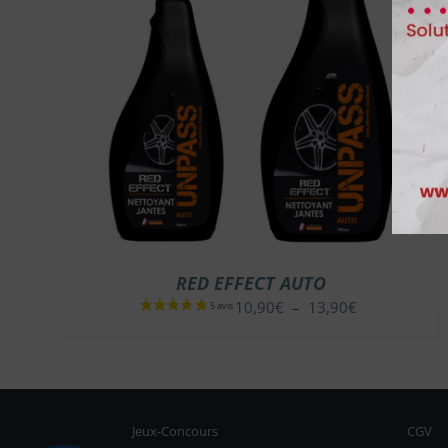
RED EFFECT AUTO
Plage
10,90
€
–
13,90
€
de
prix :
10,90€
à
13,90€
Jeux-Concours
CGV