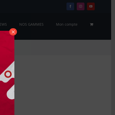
Facebook
Instagram
YouTube
EWS
NOS GAMMES
Mon compte
×