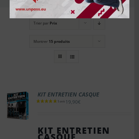
Trier par
Prix
Montrer
15 produits
KIT ENTRETIEN CASQUE
19,90
€
KIT ENTRETIEN
CASQUE