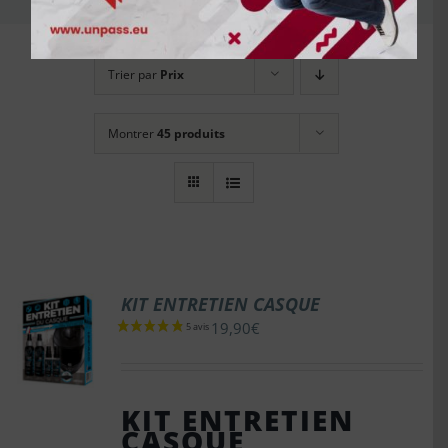
Trier par
Prix
Montrer
45 produits
KIT ENTRETIEN CASQUE
19,90
€
KIT ENTRETIEN
CASQUE