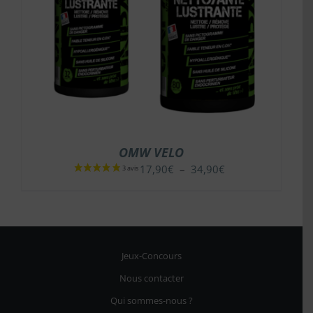
OMW VELO
Plage
17,90
€
–
34,90
€
de
prix :
17,90€
à
34,90€
Jeux-Concours
Nous contacter
Qui sommes-nous ?