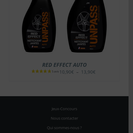
RED EFFECT AUTO
Plage
10,90
€
–
13,90
€
de
prix :
10,90€
à
13,90€
Jeux-Concours
Nous contacter
Qui sommes-nous ?