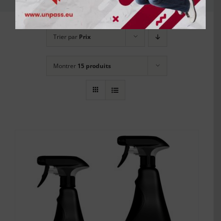
Trier par
Prix
Montrer
15 produits