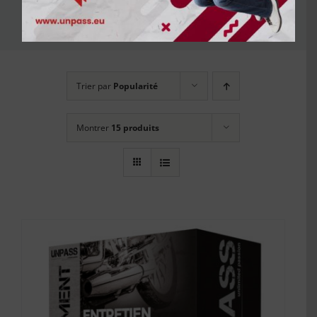
moto
Trier par
Popularité
Montrer
15 produits