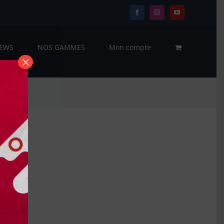
Facebook
Instagram
YouTube
EWS
NOS GAMMES
Mon compte
×