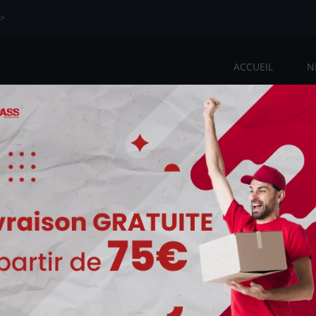
>>
ACCUEIL
N
tes velo