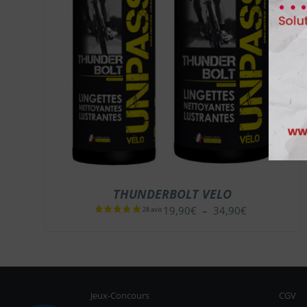
THUNDERBOLT VELO
Plage
19,90
€
–
34,90
€
de
prix :
19,90€
à
34,90€
Jeux-Concours
CGV