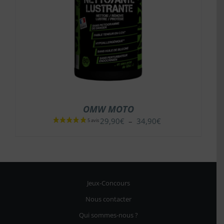
OMW MOTO
Plage
29,90
€
–
34,90
€
de
prix :
29,90€
à
34,90€
Jeux-Concours
Nous contacter
Qui sommes-nous ?