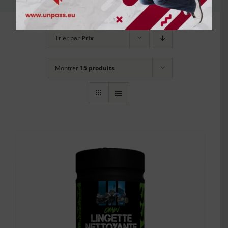
Trier par
Prix
Montrer
15 produits