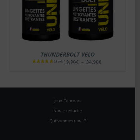
THUNDERBOLT VELO
Plage
19,90
€
–
34,90
€
de
prix :
19,90€
à
34,90€
Jeux-Concours
Nous contacter
Qui sommes-nous ?