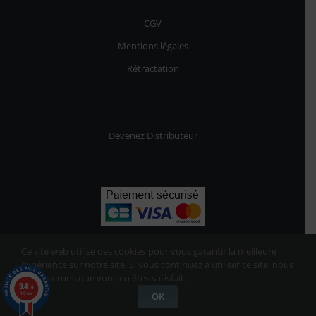
CGV
Mentions légales
Rétractation
Devenez Distributeur
Ce site web utilise des cookies pour vous garantir la meilleure
expérience sur notre site. Si vous continuez à utiliser ce site, nous
supposerons que vous en êtes satisfait.
9.4
/10
142 avis
OK
UNPASS
© 2021-2023 | Tous les droits réservés
28 avis