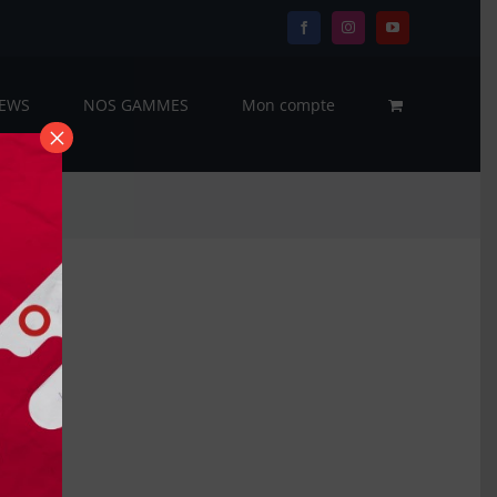
Facebook
Instagram
YouTube
EWS
NOS GAMMES
Mon compte
×