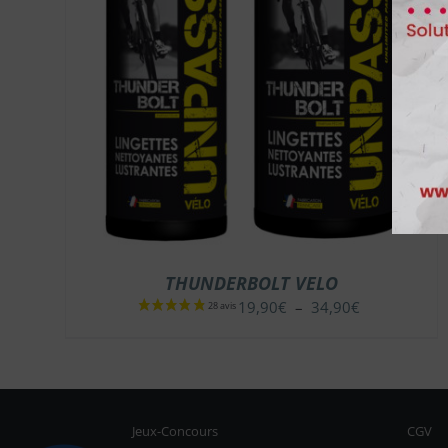
THUNDERBOLT VELO
Plage
19,90
€
–
34,90
€
de
prix :
19,90€
à
34,90€
Jeux-Concours
CGV