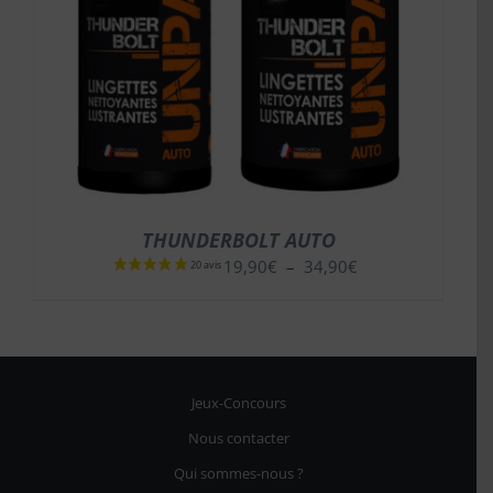
THUNDERBOLT AUTO
Plage
19,90
€
–
34,90
€
de
prix :
19,90€
à
34,90€
Jeux-Concours
Nous contacter
Qui sommes-nous ?