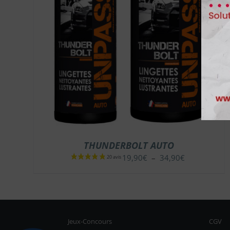
THUNDERBOLT AUTO
Plage
19,90
€
–
34,90
€
de
prix :
19,90€
à
34,90€
Jeux-Concours
CGV