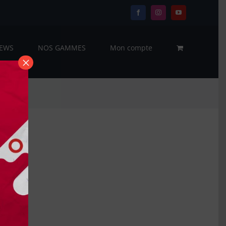
Facebook
Instagram
YouTube
EWS
NOS GAMMES
Mon compte
×