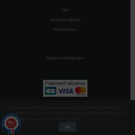
CGV
Mentions légales
Rétractation
Devenez Distributeur
Ce site web utilise des cookies pour vous garantir la meilleure
expérience sur notre site. Si vous continuez à utiliser ce site, nous
supposerons que vous en êtes satisfait.
9.4
/10
142 avis
OK
UNPASS
© 2021-2023 | Tous les droits réservés
3 avis