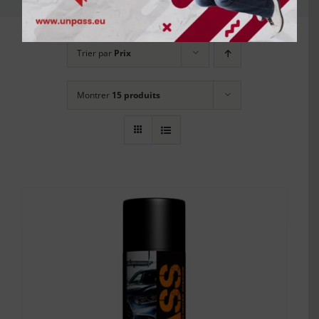
Trier par
Prix
Montrer
15 produits