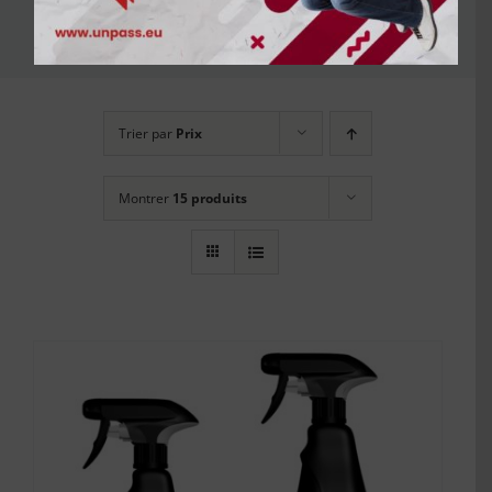
Etui
Trier par
Prix
Montrer
15 produits