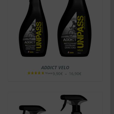
ADDICT VELO
Plage
9,90
€
–
16,90
€
de
prix :
9,90€
à
16,90€