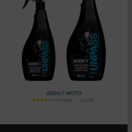
ADDICT MOTO
Plage
9,90
€
–
16,90
€
de
prix :
9,90€
à