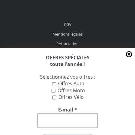
CGV
Mentions légales
Rétractation
OFFRES SPÉCIALES
toute l'année !
Devenez Distributeur
Sélectionnez vos offres :
Offres Auto
Offres Moto
Offres Vélo
E-mail
*
Ce site web utilise des cookies pour vous garantir la meilleure
expérience sur notre site. Si vous continuez à utiliser ce site, nous
supposerons que vous en êtes satisfait.