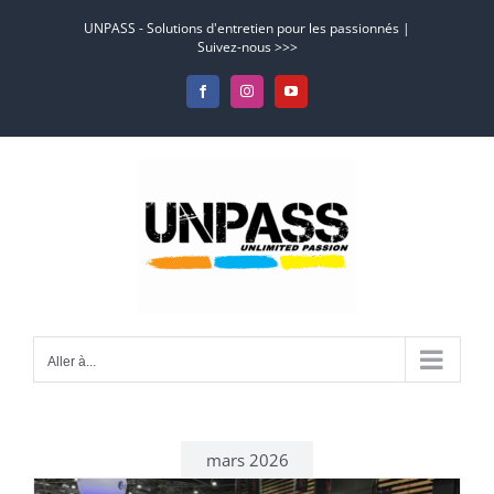
Passer
UNPASS - Solutions d'entretien pour les passionnés |
au
Suivez-nous >>>
contenu
Facebook
Instagram
YouTube
Aller à...
mars 2026