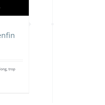
enfin
long, trop