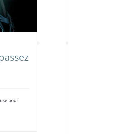
 passez
euse pour