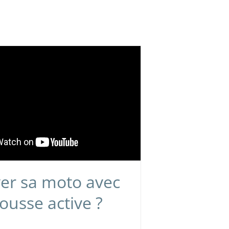
er sa moto avec
usse active ?