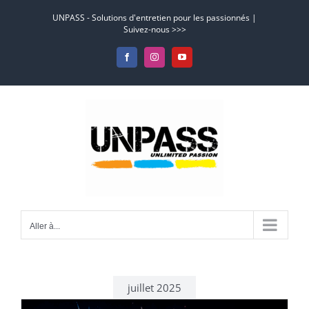
Passer
UNPASS - Solutions d'entretien pour les passionnés |
au
Suivez-nous >>>
contenu
Facebook
Instagram
YouTube
Aller à...
juillet 2025