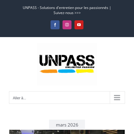
Passer
UNPASS - Solutions d'entretien pour les passionnés |
au
Suivez-nous >>>
contenu
Facebook
Instagram
YouTube
Aller à...
mars 2026