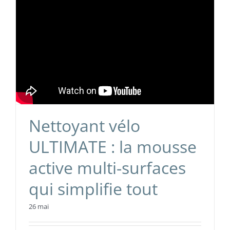
Nettoyant vélo
ULTIMATE : la mousse
active multi-surfaces
qui simplifie tout
26 mai