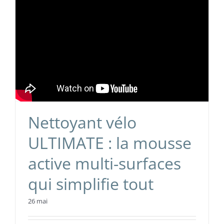
Nettoyant vélo
ULTIMATE : la mousse
active multi-surfaces
qui simplifie tout
26 mai