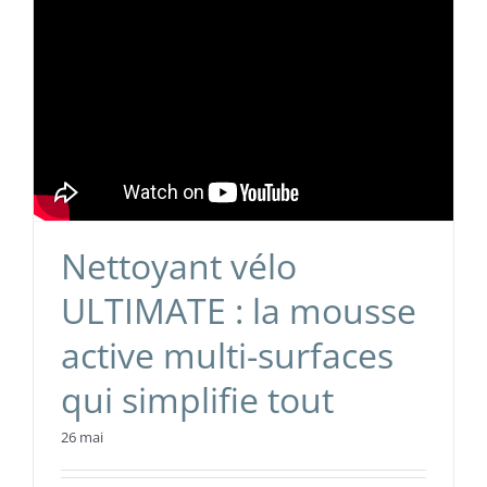
Nettoyant vélo
ULTIMATE : la mousse
active multi-surfaces
qui simplifie tout
26 mai