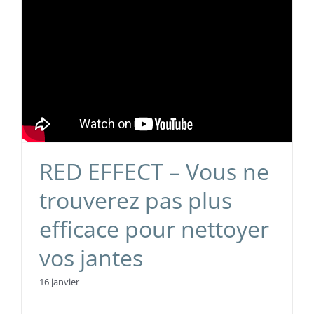
RED EFFECT – Vous ne
trouverez pas plus
efficace pour nettoyer
vos jantes
16 janvier