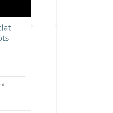
lat
ots
ent —