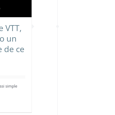
e VTT,
lo un
 de ce
ssi simple