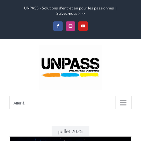
Passer
UNPASS - Solutions d'entretien pour les passionnés |
au
Suivez-nous >>>
contenu
Facebook
Instagram
YouTube
Aller à...
juillet 2025