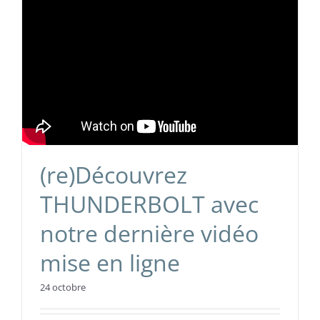
(re)Découvrez
THUNDERBOLT avec
notre dernière vidéo
mise en ligne
24 octobre