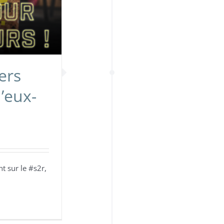
ers
’eux-
t sur le #s2r,