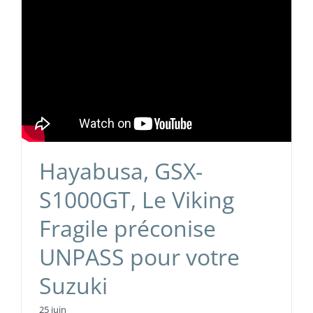
Hayabusa, GSX-
S1000GT, Le Viking
Fragile préconise
UNPASS pour votre
Suzuki
25 juin