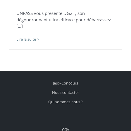
UNPASS vous présente DG21, son
dégoudronnant ultra efficace pour débarrassez
[...]
Lire la suite
Jeux-Concours
Nous contacter
Qui sommes-nous ?
CGV