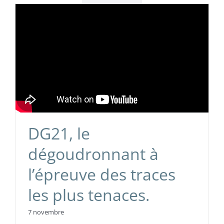
DG21, le
dégoudronnant à
l’épreuve des traces
les plus tenaces.
7 novembre