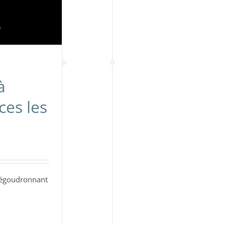
à
ces les
dégoudronnant