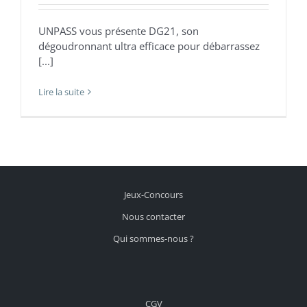
UNPASS vous présente DG21, son
dégoudronnant ultra efficace pour débarrassez
[...]
Lire la suite
Jeux-Concours
Nous contacter
Qui sommes-nous ?
CGV