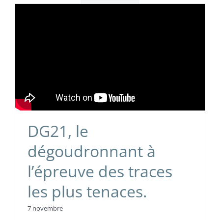
DG21, le
dégoudronnant à
l’épreuve des traces
les plus tenaces.
7 novembre