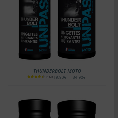
THUNDERBOLT MOTO
Plage
19,90
€
–
34,90
€
de
prix :
19,90€
à
34,90€