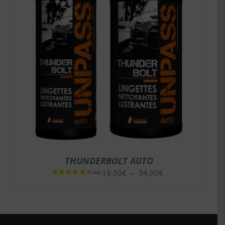
28 avis
THUNDERBOLT AUTO
Plage
19,90
€
–
34,90
€
de
prix :
19,90€
à