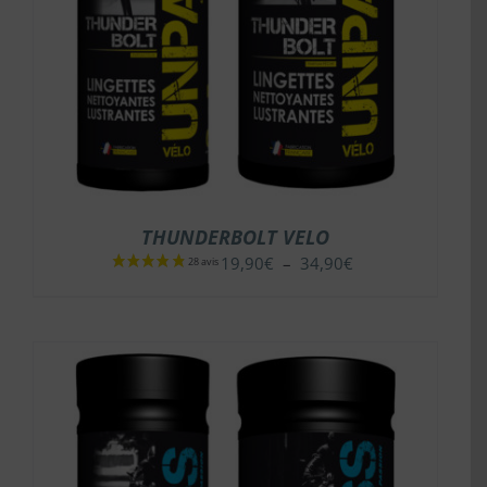
THUNDERBOLT VELO
Plage
19,90
€
–
34,90
€
de
prix :
19,90€
à
34,90€