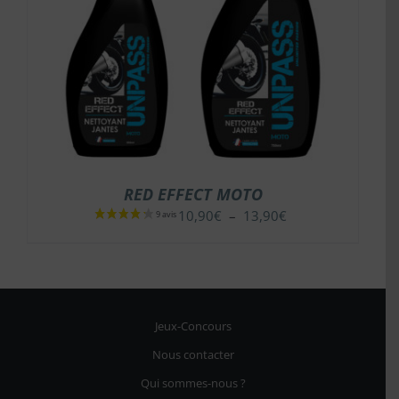
RED EFFECT MOTO
Plage
10,90
€
–
13,90
€
de
prix :
10,90€
à
13,90€
Jeux-Concours
Nous contacter
Qui sommes-nous ?