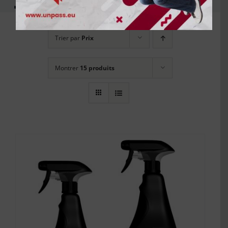
Trier par
Prix
Montrer
15 produits