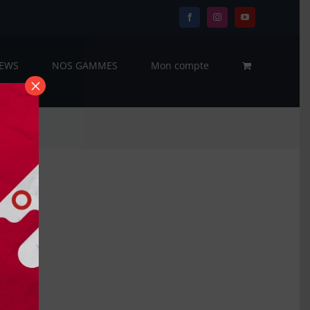
Facebook
Instagram
YouTube
EWS
NOS GAMMES
Mon compte
×