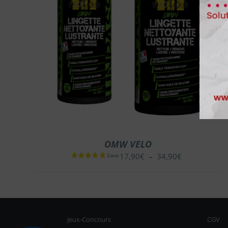
OMW VELO
Plage
17,90
€
–
34,90
€
de
prix :
17,90€
à
34,90€
Jeux-Concours
CGV