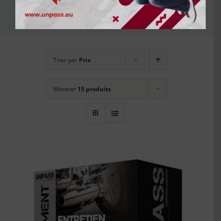
essence
Trier par
Prix
Montrer
15 produits