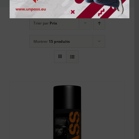
Trier par
Prix
Montrer
15 produits