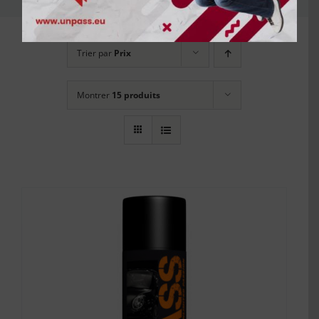
Trier par
Prix
Montrer
15 produits