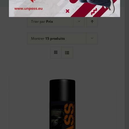
Trier par
Prix
Montrer
15 produits