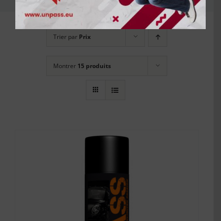
Trier par
Prix
Montrer
15 produits