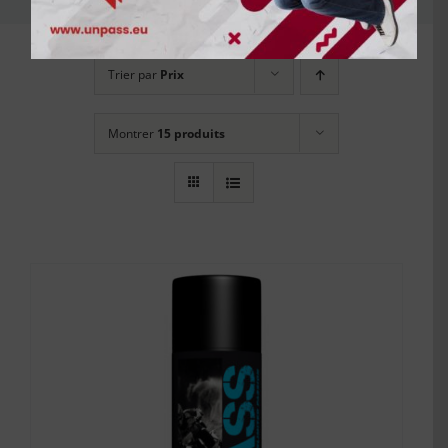
Trier par
Prix
Montrer
15 produits