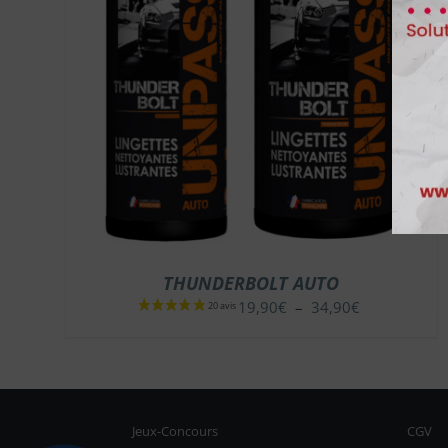
THUNDERBOLT AUTO
Plage
19,90
€
–
34,90
€
de
prix :
19,90€
à
34,90€
Jeux-Concours
CGV