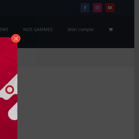
Facebook
Instagram
YouTube
EWS
NOS GAMMES
Mon compte
×