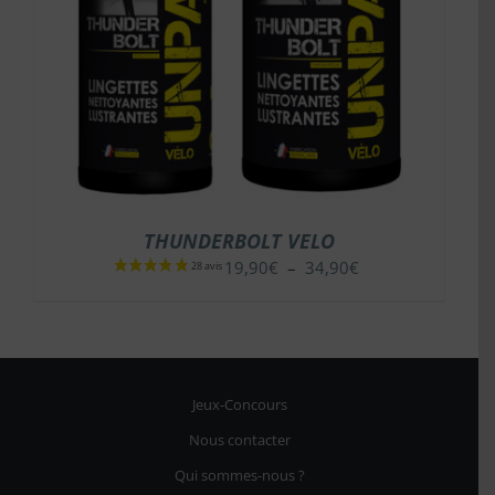
THUNDERBOLT VELO
Plage
19,90
€
–
34,90
€
de
prix :
19,90€
à
34,90€
Jeux-Concours
Nous contacter
Qui sommes-nous ?